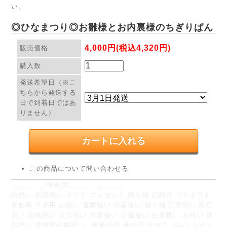
い。
◎ひなまつり◎お雛様とお内裏様のちぎりぱん
4,000円(税込4,320円)
販売価格
購入数
発送希望日（※こ
ちらから発送する
日で到着日ではあ
りません）
この商品について問い合わせる
＿＿＿＿＿検索用＿＿＿＿＿＿＿＿
内祝い 新築祝い ギフト プレゼント 贈り物 結婚式 プチギフト
家族用 子供用 お揃い 退職祝い 出産祝い 贈り物 開業祝い 開店
祝い 合格祝い 入学祝い 卒業祝い 昇進祝い お見舞い お祝い 就
職祝い 還暦祝結婚祝い。敬老の日 母の日 父の日 バレンタイン