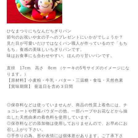
ひなまつりにちなんだちぎりパン
節句のお祝いや女の子へのプレゼントにいかがでしょうか？
見た目が可愛いだけではなくパン職人が作っているので「もち
もち」食感の美味しいちぎりパンです。
味はお食事にも合わせやすい、ほんのり甘いパンです。
直径 17cm 高さ 8cm （ケーキの5号サイズのイメージにな
ります。）
【原材料】小麦粉・牛乳・バター・三温糖・食塩・天然色素
【賞味期限】 発送日を含め３日間
◎保存料などは使っていませんが、商品の性質上着色には、チ
ョコレートや野菜パウダーの他、一部ハーブやお花などから抽
出した天然由来の着色料を使用しています。
◎保存料などの添加物は使用しておりませんので、お早めにお
召し上がり下さい。
◎手作りの為、形や表情には個体差があります。ご了承下さ